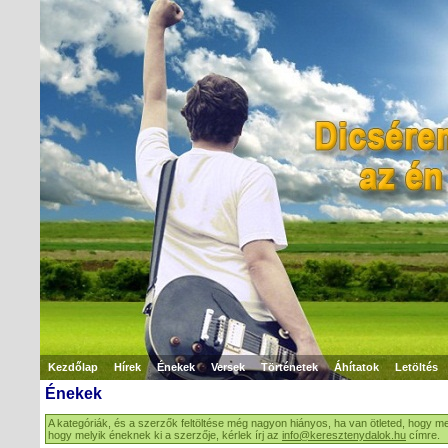
Kezdőlap
Hírek
Énekek
Versek
Történetek
Áhítatok
Letöltés
Énekek
A kategóriák, és a szerzők feltöltése még nagyon hiányos, ha van ötleted, hogy me
hogy melyik éneknek ki a szerzője, kérlek írj az
info@keresztenydalok.hu
címre.