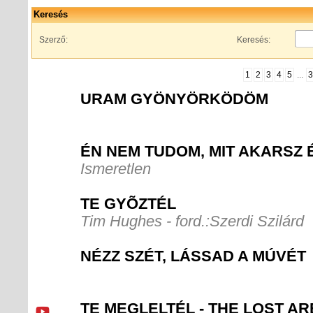
Keresés
Szerző:
Keresés:
1
2
3
4
5
...
3
URAM GYÖNYÖRKÖDÖM
ÉN NEM TUDOM, MIT AKARSZ
Ismeretlen
TE GYÕZTÉL
Tim Hughes - ford.:Szerdi Szilárd
NÉZZ SZÉT, LÁSSAD A MÚVÉT
TE MEGLELTÉL - THE LOST A