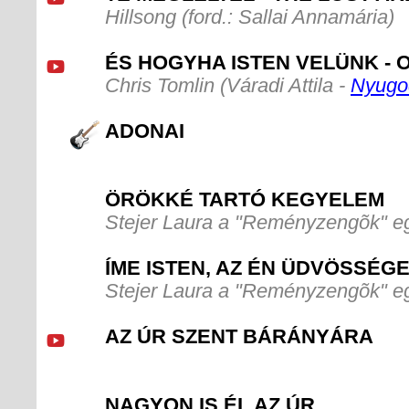
Hillsong (ford.: Sallai Annamária)
ÉS HOGYHA ISTEN VELÜNK - 
Chris Tomlin (Váradi Attila -
Nyugod
ADONAI
ÖRÖKKÉ TARTÓ KEGYELEM
Stejer Laura a "Reményzengõk" e
ÍME ISTEN, AZ ÉN ÜDVÖSSÉGEM
Stejer Laura a "Reményzengõk" e
AZ ÚR SZENT BÁRÁNYÁRA
NAGYON IS ÉL AZ ÚR