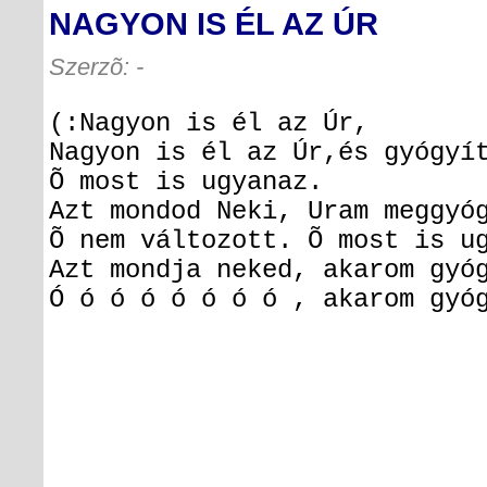
NAGYON IS ÉL AZ ÚR
Szerzõ: -
(:Nagyon is él az Úr,
Nagyon is él az Úr,és gyógyí
Õ most is ugyanaz.
Azt mondod Neki, Uram meggyó
Õ nem változott.
Õ most is ug
Azt mondja neked, akarom gyó
Ó ó ó ó ó ó ó ó , akarom gyó