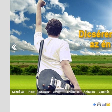
Kezdőlap
Hírek
Énekek
Versek
Történetek
Áhítatok
Letöltés