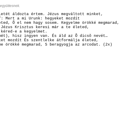
együttesnek.
etét áldozta értem.
Jézus megváltott minket,
f: Mert a mi Urunk: hegyeket mozdít
eted,
Õ el nem hagy sosem.
Kegyelme örökké megmarad,
 Jézus Krisztus keresi már a te életed,
 kéred-e a kegyelmet.
mét), hisz ingyen van.
És áld az Õ dicsõ nevét…
ket mozdít
És szentlelke átformálja életed,
e örökké megmarad,
S beragyogja az arcodat. (2x)