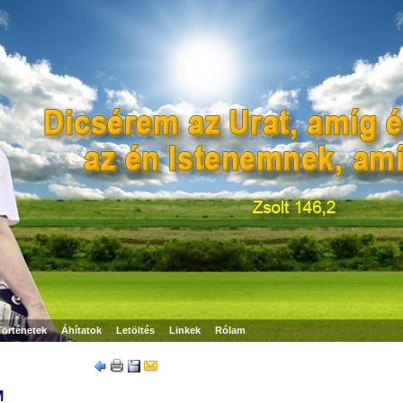
Történetek
Áhítatok
Letöltés
Linkek
Rólam
M