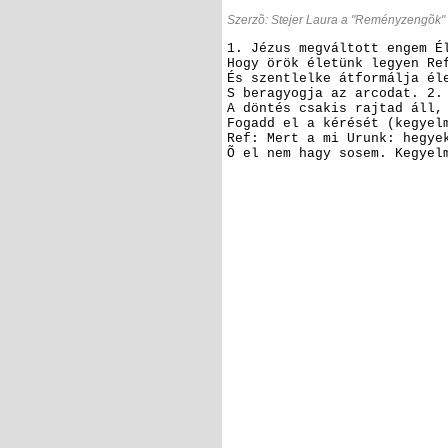
Szerzõ: Stejer Laura a "Reményzengõk" 
1. Jézus megváltott engem
Él
Hogy örök életünk legyen
Re
És szentlelke átformálja él
S beragyogja az arcodat.
2.
A döntés csakis rajtad áll,
Fogadd el a kérését (kegyel
Ref: Mert a mi Urunk: hegye
Õ el nem hagy sosem.
Kegyelm