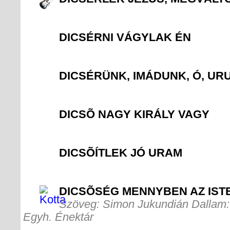
DICSÉRNI VÁGYLAK ÉN
DICSÉRÜNK, IMÁDUNK, Ó, UR
DICSÕ NAGY KIRÁLY VAGY
DICSÕÍTLEK JÓ URAM
DICSÕSÉG MENNYBEN AZ IST
Szöveg: Simon Jukundián Dallam: 
Egyh. Énektár