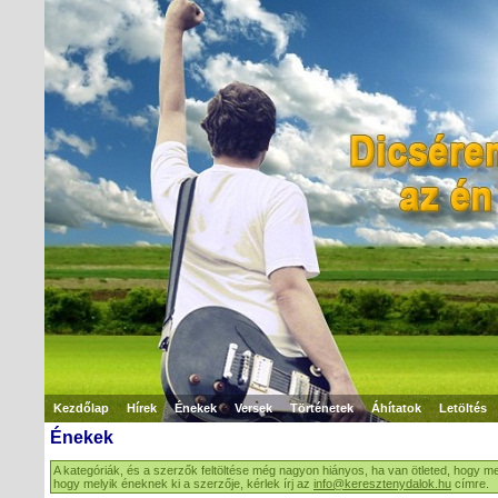
Kezdőlap
Hírek
Énekek
Versek
Történetek
Áhítatok
Letöltés
Énekek
A kategóriák, és a szerzők feltöltése még nagyon hiányos, ha van ötleted, hogy me
hogy melyik éneknek ki a szerzője, kérlek írj az
info@keresztenydalok.hu
címre.