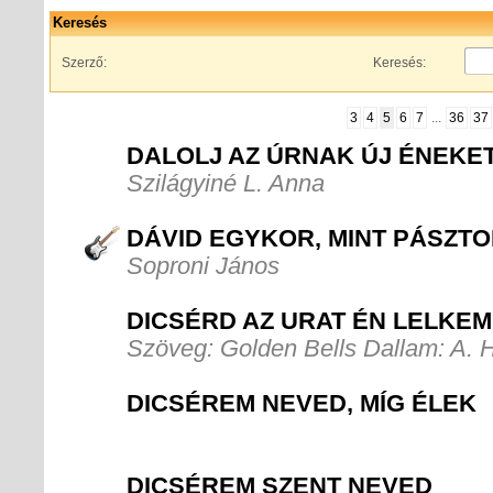
Keresés
Szerző:
Keresés:
3
4
5
6
7
...
36
37
DALOLJ AZ ÚRNAK ÚJ ÉNEKE
Szilágyiné L. Anna
DÁVID EGYKOR, MINT PÁSZTO
Soproni János
DICSÉRD AZ URAT ÉN LELKEM
Szöveg: Golden Bells Dallam: A. 
DICSÉREM NEVED, MÍG ÉLEK
DICSÉREM SZENT NEVED