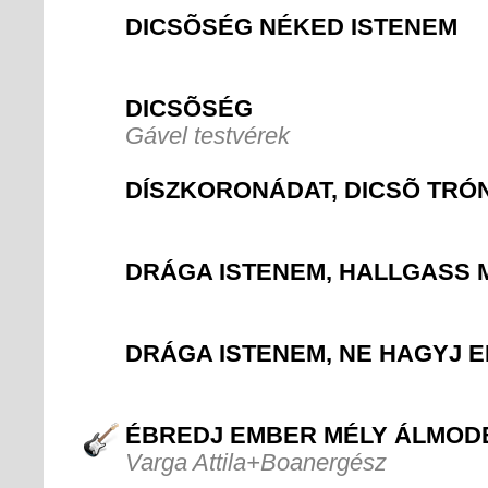
DICSÕSÉG NÉKED ISTENEM
DICSÕSÉG
Gável testvérek
DÍSZKORONÁDAT, DICSÕ TRÓ
DRÁGA ISTENEM, HALLGASS 
DRÁGA ISTENEM, NE HAGYJ E
ÉBREDJ EMBER MÉLY ÁLMOD
Varga Attila+Boanergész