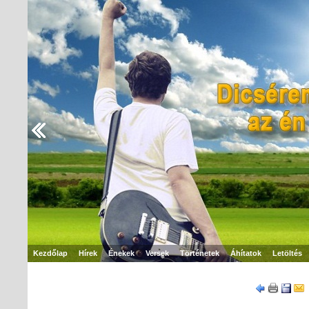
Kezdőlap
Hírek
Énekek
Versek
Történetek
Áhítatok
Letöltés