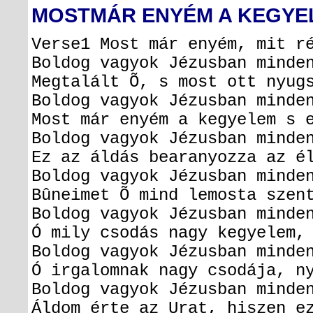
MOSTMÁR ENYÉM A KEGYE
Verse1
Most már enyém, mit ré
Boldog vagyok Jézusban minde
Megtalált Õ, s most ott nyug
Boldog vagyok Jézusban minde
Most már enyém a kegyelem s 
Boldog vagyok Jézusban minde
Ez az áldás bearanyozza az é
Boldog vagyok Jézusban minde
Bûneimet Õ mind lemosta szen
Boldog vagyok Jézusban minde
Ó mily csodás nagy kegyelem,
Boldog vagyok Jézusban minde
Ó irgalomnak nagy csodája, n
Boldog vagyok Jézusban minde
Áldom érte az Urat, hiszen e