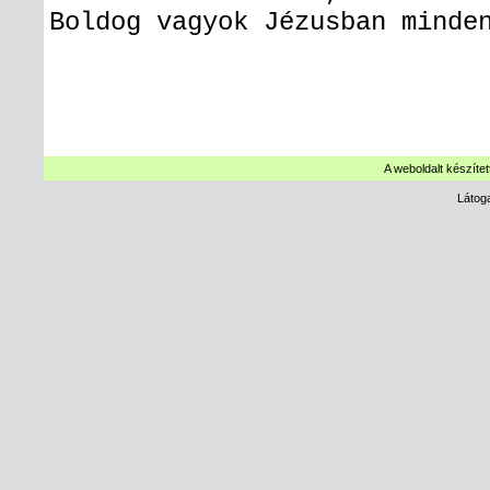
Boldog vagyok Jézusban minde
A weboldalt készítet
Látog