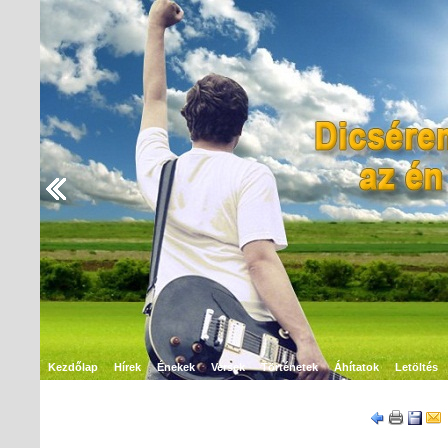
Kezdőlap
Hírek
Énekek
Versek
Történetek
Áhítatok
Letöltés