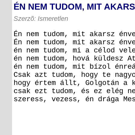
ÉN NEM TUDOM, MIT AKAR
Szerzõ: Ismeretlen
Én nem tudom, mit akarsz én
Én nem tudom, mit akarsz én
én nem tudom, mi a célod ve
én nem tudom, hová küldesz 
én nem tudom, mit bízol énr
Csak azt tudom, hogy te nagy
hogy értem állt, Golgotán a 
csak ezt tudom, és ez elég n
szeress, vezess, én drága Me