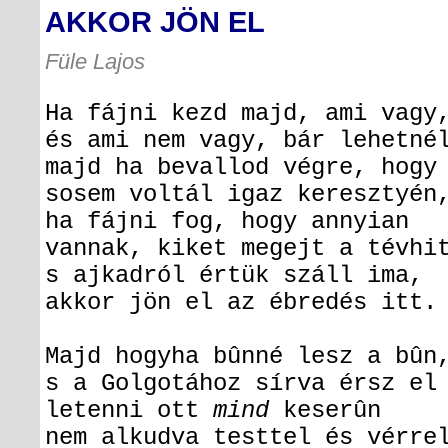
AKKOR JÖN EL
Füle Lajos
Ha fájni kezd majd, ami vagy
és ami nem vagy, bár lehetné
majd ha bevallod végre, hogy
sosem voltál igaz keresztyén
ha fájni fog, hogy annyian
vannak, kiket megejt a tévhi
s ajkadról értük száll ima,
akkor jön el az ébredés itt.
Majd hogyha bûnné lesz a bûn
s a Golgotához sírva érsz el
letenni ott
mind
keserûn
nem alkudva testtel és vérre