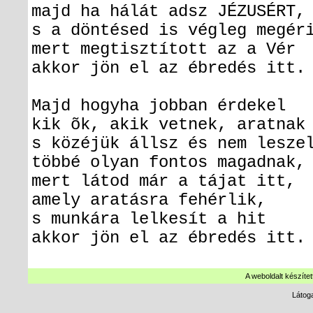
majd ha hálát adsz JÉZUSÉRT,
s a döntésed is végleg megér
mert megtisztított az a Vér
akkor jön el az ébredés itt.
Majd hogyha jobban érdekel
kik õk, akik vetnek, aratnak
s közéjük állsz és nem lesze
többé olyan fontos magadnak,
mert látod már a tájat itt,
amely aratásra fehérlik,
s munkára lelkesít a hit
akkor jön el az ébredés itt.
A weboldalt készítet
Látog