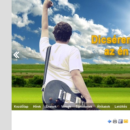
Kezdőlap
Hírek
Énekek
Versek
Történetek
Áhítatok
Letöltés