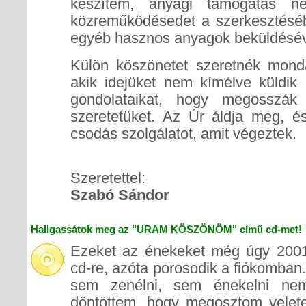
készítem, anyagi támogatás né
közreműködésedet a szerkesztésébe
egyéb hasznos anyagok beküldésév
Külön köszönetet szeretnék mond
akik idejüket nem kímélve küldik 
gondolataikat, hogy megosszák 
szeretetüket. Az Úr áldja meg, 
csodás szolgálatot, amit végeztek.
Szeretettel:
Szabó Sándor
Hallgassátok meg az "URAM KÖSZÖNÖM" című cd-met!
Ezeket az énekeket még úgy 2001 
cd-re, azóta porosodik a fiókomban.
sem zenélni, sem énekelni ne
döntöttem, hogy megosztom veletek