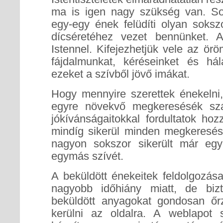
ma is igen nagy szükség van. So
egy-egy ének felüdíti olyan soksz
dícséretéhez vezet bennünket. 
Istennel. Kifejezhetjük vele az ör
fájdalmunkat, kéréseinket és hál
ezeket a szívből jövő imákat.
Hogy mennyire szerettek énekelni,
egyre növekvő megkeresésék szá
jókívánságaitokkal fordultatok h
mindíg sikerül minden megkeresésn
nagyon sokszor sikerült már egy
egymás szívét.
A beküldött énekeitek feldolgozás
nagyobb időhiány miatt, de bizt
beküldött anyagokat gondosan őr
kerülni az oldalra. A weblapot 