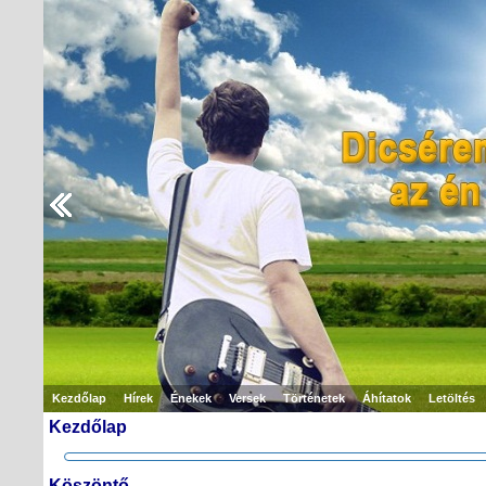
Kezdőlap
Hírek
Énekek
Versek
Történetek
Áhítatok
Letöltés
Kezdőlap
Köszöntő