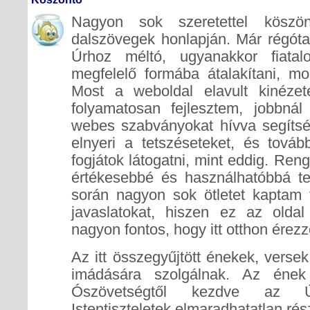
Nagyon sok szeretettel köszön
dalszövegek honlapján. Már régóta
Úrhoz méltó, ugyanakkor fiatal
megfelelő formába átalakítani, mo
Most a weboldal elavult kinézet
folyamatosan fejlesztem, jobbnál
webes szabványokat hívva segítsé
elnyeri a tetszéseteket, és tová
fogjátok látogatni, mint eddig. Ren
értékesebbé és használhatóbbá t
során nagyon sok ötletet kaptam 
javaslatokat, hiszen ez az olda
nagyon fontos, hogy itt otthon érez
Az itt összegyűjtött énekek, versek
imádására szolgálnak. Az éne
Ószövetségtől kezdve az Új
Istentiszteletek elmaradhatatlan rés