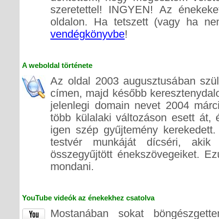
szeretettel! INGYEN! Az énekeke
oldalon. Ha tetszett (vagy ha ne
vendégkönyvbe
!
A weboldal története
Az oldal 2003 augusztusában szüle
címen, majd később keresztenydalok
jelenlegi domain nevet 2004 márc
több külalaki változáson esett át
igen szép gyűjtemény kerekedett. 
testvér munkáját dícséri, akik 
összegyűjtött énekszövegeiket. Ez
mondani.
YouTube videók az énekekhez csatolva
Mostanában sokat böngészgett