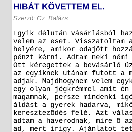
HIBÁT KÖVETTEM EL.
Szerzõ: Cz. Balázs
Egyik délután vásárlásból ha
velem az eset. Visszatoltam 
helyére, amikor odajött hozz
pénzt kérni. Adtam neki némi
Ott kéregettek a bevásárló ü
az egyiknek utánam futott a 
adjak. Majdhogynem velem egy
egy olyan jégkrémmel amit én
magamnak, persze mindenki ig
áldást a gyerek hadarva, mik
keresztezõdés felé. Azt vála
adtam a haverodnak, mire õ a
ad, mert irigy. Ajánlatot te