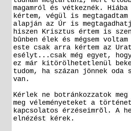
tudnám megtartani, mert elõb
magamról és vétkeznék. Hiába
kértem, végül is megtagadtam
alapján az Úr is megtagadhat
hiszen Krisztus értem is sze
bûnben élek és mégsem voltam
este csak arra kértem az Ura
esélyt...csak még egyet, hog
ez már kitörölhetetlenül bek
tudom, ha százan jönnek oda 
van.
Kérlek ne botránkozzatok meg
meg véleményeteket a történe
kapcsolatos érzéseimrõl. A h
elnézést kérek.