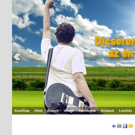
Kezdőlap
Hírek
Énekek
Versek
Történetek
Áhítatok
Letöltés