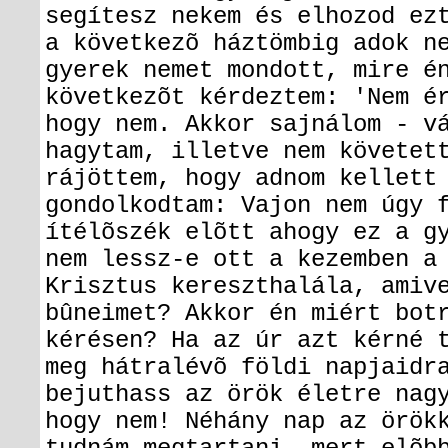
segítesz nekem és elhozod ez
a következõ háztömbig adok n
gyerek nemet mondott, mire é
következõt kérdeztem: 'Nem é
hogy nem. Akkor sajnálom - v
hagytam, illetve nem követet
rájöttem, hogy adnom kellett
gondolkodtam: Vajon nem úgy 
ítélõszék elõtt ahogy ez a g
nem lessz-e ott a kezemben a
Krisztus kereszthalála, amiv
bûneimet? Akkor én miért bot
kérésen? Ha az úr azt kérné 
meg hátralévõ földi napjaidr
bejuthass az örök életre nag
hogy nem! Néhány nap az örök