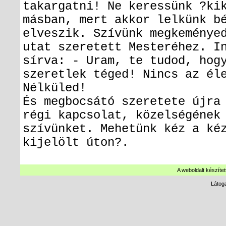
takargatni! Ne keressünk ?ki
másban, mert akkor lelkünk b
elveszik. Szívünk megkeménye
utat szeretett Mesteréhez. I
sírva: - Uram, te tudod, hog
szeretlek téged! Nincs az él
Nélküled!
És megbocsátó szeretete újra
régi kapcsolat, közelségének
szívünket. Mehetünk kéz a ké
kijelölt úton?.
A weboldalt készítet
Látog