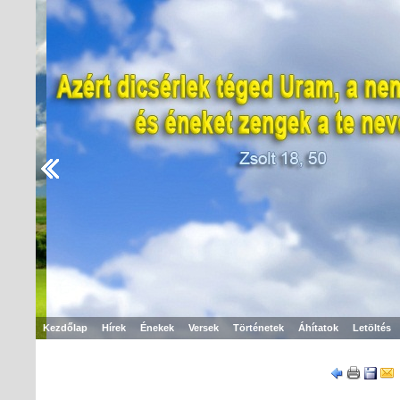
Kezdőlap
Hírek
Énekek
Versek
Történetek
Áhítatok
Letöltés