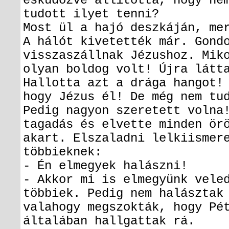
esküdözve állította, hogy ne
tudott ilyet tenni?
Most ül a hajó deszkáján, me
A hálót kivetették már. Gond
visszaszállnak Jézushoz. Mik
olyan boldog volt! Újra látt
Hallotta azt a drága hangot!
hogy Jézus él! De még nem tu
Pedig nagyon szeretett volna
tagadás és elvette minden ör
akart. Elszaladni lelkiismer
többieknek:
- Én elmegyek halászni!
- Akkor mi is elmegyünk vele
többiek. Pedig nem halásztak
valahogy megszokták, hogy Pé
általában hallgattak rá.