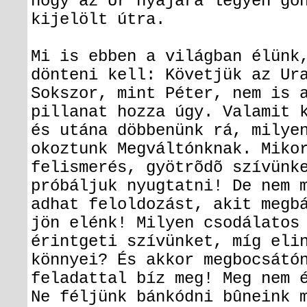
hogy az Úr nyájára legyen go
kijelölt útra.
Mi is ebben a világban élünk
dönteni kell: Követjük az Ur
Sokszor, mint Péter, nem is 
pillanat hozza úgy. Valamit 
és utána döbbenünk rá, milye
okoztunk Megváltónknak. Miko
felismerés, gyötrõdõ szívünk
próbáljuk nyugtatni! De nem 
adhat feloldozást, akit megb
jön elénk! Milyen csodálatos
érintgeti szívünket, míg eli
könnyei? És akkor megbocsátó
feladattal bíz meg! Meg nem 
Ne féljünk bánkódni bûneink 