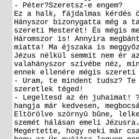
- Péter?Szeretsz-e engem?
Ez a halk, fájdalmas kérdés 
Hányszor bizonygatta még a t
szereti Mesterét! És mégis m
Háromszor is! Annyira megbán
miatta! Ma éjszaka is meggyõ
Jézus nélkül semmit nem ér a
valahányszor szívébe néz, mi
ennek ellenére mégis szereti
- Uram, te mindent tudsz? Te
szeretlek téged!
- Legeltesd az én juhaimat! 
hangja már kedvesen, megbocs
Eltörölve szörnyû bûne, lelk
szemét hálásan emeli Jézusra
Megértette, hogy neki már cs