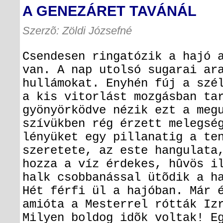
A GENEZÁRET TAVÁNÁL
Szerzõ: Zöldi Józsefné
Csendesen ringatózik a hajó 
van. A nap utolsó sugarai ar
hullámokat. Enyhén fúj a szé
a kis vitorlást mozgásban ta
gyönyörködve nézik ezt a meg
szívükben rég érzett melegsé
lényüket egy pillanatig a te
szeretete, az este hangulata
hozza a víz érdekes, hûvös i
halk csobbanással ütõdik a h
Hét férfi ül a hajóban. Már 
amióta a Mesterrel rótták Iz
Milyen boldog idõk voltak! E