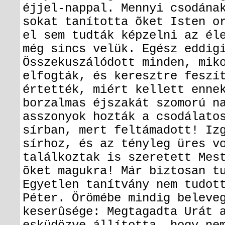
éjjel-nappal. Mennyi csodána
sokat tanította õket Isten o
el sem tudták képzelni az él
még sincs velük. Egész eddig
Összekuszálódott minden, mik
elfogták, és keresztre feszí
értették, miért kellett enne
borzalmas éjszakát szomorú n
asszonyok hozták a csodálato
sírban, mert feltámadott! Iz
sírhoz, és az tényleg üres v
találkoztak is szeretett Mes
õket magukra! Már biztosan t
Egyetlen tanítvány nem tudot
Péter. Örömébe mindig beleve
keserûsége: Megtagadta Urát 