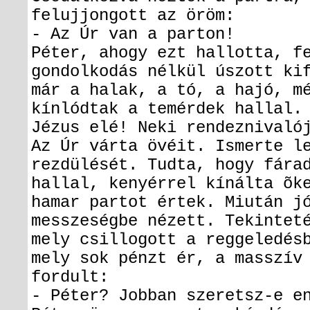
felujjongott az öröm:
- Az Úr van a parton!
Péter, ahogy ezt hallotta, f
gondolkodás nélkül úszott ki
már a halak, a tó, a hajó, m
kínlódtak a temérdek hallal.
Jézus elé! Neki rendeznivaló
Az Úr várta övéit. Ismerte l
rezdülését. Tudta, hogy fára
hallal, kenyérrel kínálta õk
hamar partot értek. Miután j
messzeségbe nézett. Tekintet
mely csillogott a reggeledés
mely sok pénzt ér, a masszív
fordult:
- Péter? Jobban szeretsz-e e