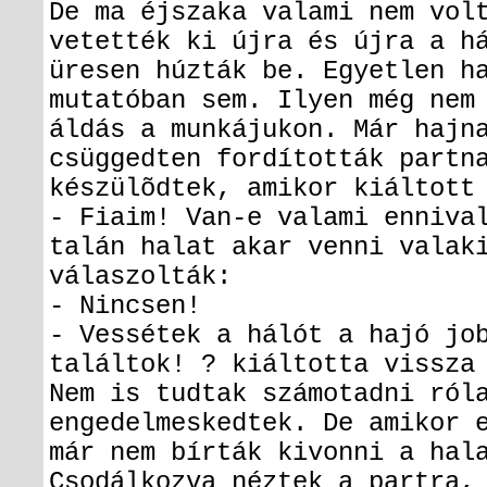
De ma éjszaka valami nem vol
vetették ki újra és újra a h
üresen húzták be. Egyetlen h
mutatóban sem. Ilyen még nem
áldás a munkájukon. Már hajn
csüggedten fordították partn
készülõdtek, amikor kiáltott
- Fiaim! Van-e valami enniva
talán halat akar venni valak
válaszolták:
- Nincsen!
- Vessétek a hálót a hajó jo
találtok! ? kiáltotta vissza
Nem is tudtak számotadni ról
engedelmeskedtek. De amikor 
már nem bírták kivonni a hal
Csodálkozva néztek a partra,