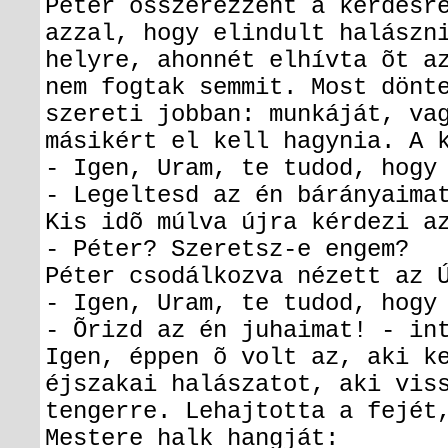
Péter összerezzent a kérdésr
azzal, hogy elindult halászn
helyre, ahonnét elhívta õt a
nem fogtak semmit. Most dönt
szereti jobban: munkáját, va
másikért el kell hagynia. A 
- Igen, Uram, te tudod, hogy
- Legeltesd az én bárányaima
Kis idõ múlva újra kérdezi a
- Péter? Szeretsz-e engem?
Péter csodálkozva nézett az 
- Igen, Uram, te tudod, hogy
- Õrizd az én juhaimat! - in
Igen, éppen õ volt az, aki k
éjszakai halászatot, aki vis
tengerre. Lehajtotta a fejét
Mestere halk hangját: