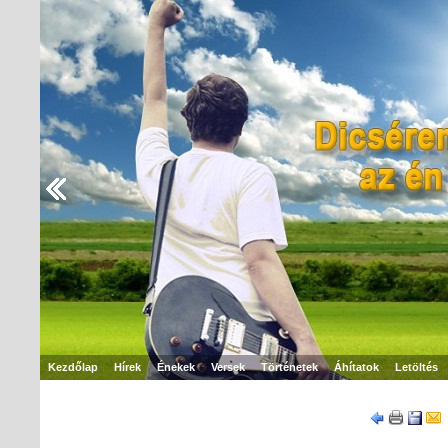
Kezdőlap
Hírek
Énekek
Versek
Történetek
Áhítatok
Letöltés