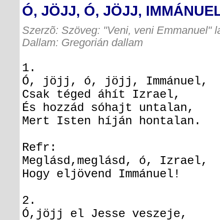
Ó, JÖJJ, Ó, JÖJJ, IMMÁNUE
Szerzõ: Szöveg: "Veni, veni Emmanuel" l
Dallam: Gregorián dallam
1.
Ó, jöjj, ó, jöjj, Immánuel,
Csak téged áhít Izrael,
És hozzád sóhajt untalan,
Mert Isten híján hontalan.
Refr:
Meglásd,meglásd, ó, Izrael,
Hogy eljövend Immánuel!
2.
Ó,jöjj el Jesse veszeje,