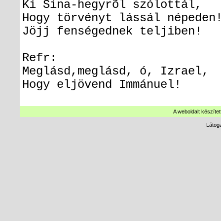
Ki Sina-hegyrõl szólottál,
Hogy törvényt lássál népeden
Jöjj fenségednek teljiben!
Refr:
Meglásd,meglásd, ó, Izrael,
Hogy eljövend Immánuel!
A weboldalt készítet
Látog