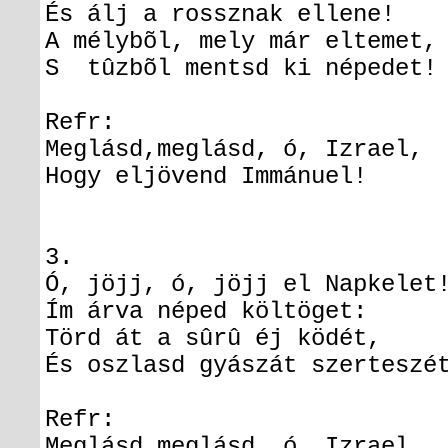
És álj a rossznak ellene!
A mélybõl, mely már eltemet,
S tûzbõl mentsd ki népedet!
Refr:
Meglásd,meglásd, ó, Izrael,
Hogy eljövend Immánuel!
3.
Ó, jöjj, ó, jöjj el Napkelet
Ím árva néped költöget:
Törd át a sûrû éj ködét,
És oszlasd gyászát szerteszé
Refr:
Meglásd,meglásd, ó, Izrael,