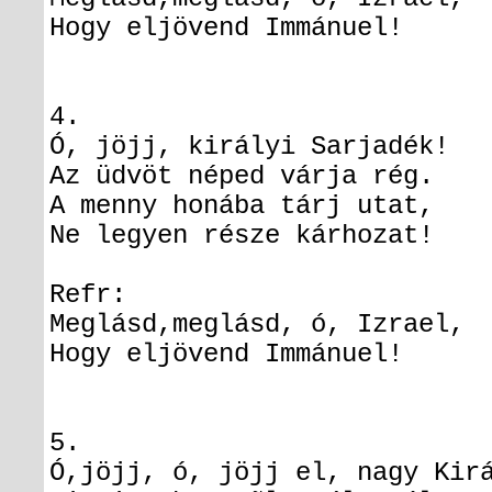
Hogy eljövend Immánuel!
4.
Ó, jöjj, királyi Sarjadék!
Az üdvöt néped várja rég.
A menny honába tárj utat,
Ne legyen része kárhozat!
Refr:
Meglásd,meglásd, ó, Izrael,
Hogy eljövend Immánuel!
5.
Ó,jöjj, ó, jöjj el, nagy Ki