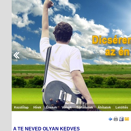
Kezdőlap
Hírek
Énekek
Versek
Történetek
Áhítatok
Letöltés
A TE NEVED OLYAN KEDVES