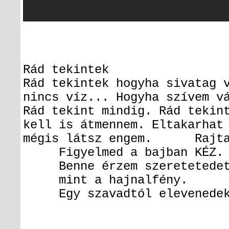
Rád tekintek
Rád tekintek hogyha sivatag 
nincs víz...
Hogyha szívem vá
Rád tekint mindig.
Rád tekint
kell is átmennem.
Eltakarhat 
mégis látsz engem.
Rajtam t
Figyelmed a bajban KÉZ.
Benne érzem szeretetede
mint a hajnalfény.
Egy szavadtól elevenede