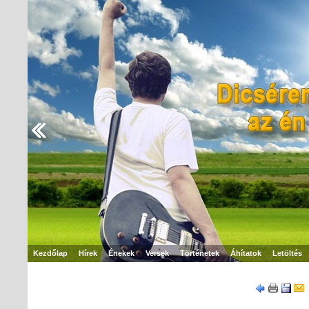
Kezdőlap
Hírek
Énekek
Versek
Történetek
Áhítatok
Letöltés