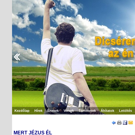
Kezdőlap
Hírek
Énekek
Versek
Történetek
Áhítatok
Letöltés
MERT JÉZUS ÉL