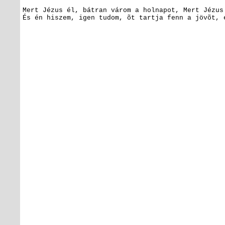
Mert Jézus él, bátran várom a holnapot,
Mert Jézus 
És én hiszem, igen tudom, õt tartja fenn a jövõt, 