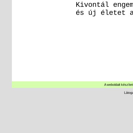
Kivontál engem a söt
és új életet adt
A weboldalt készítet
Látog