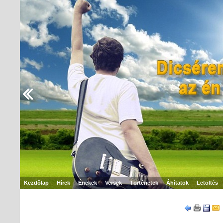
Kezdőlap
Hírek
Énekek
Versek
Történetek
Áhítatok
Letöltés