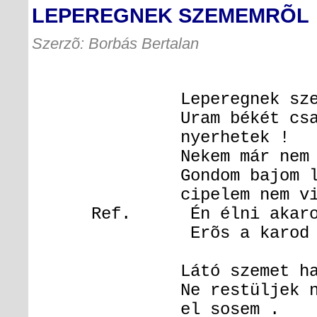
LEPEREGNEK SZEMEMRÕL
Szerzõ: Borbás Bertalan
Leperegnek szememrõ
Uram békét csak Tenál
nyerhetek !
Nekem már nem kell 
Gondom bajom lábad 
cipelem nem visz
Ref. Én élni akarok!
Erõs a karod Uram ,
Látó szemet halló fü
Ne restüljek ne gyen
el sosem .