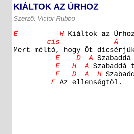
KIÁLTOK AZ ÚRHOZ
Szerzõ: Victor Rubbo
E H
Kiáltok az Úrho
cis A
Mert méltó, hogy Õt dicsérj
E D A
Szabaddá
E H A
Szabaddá t
E D A H
Szabadd
E
Az ellenségtõl.