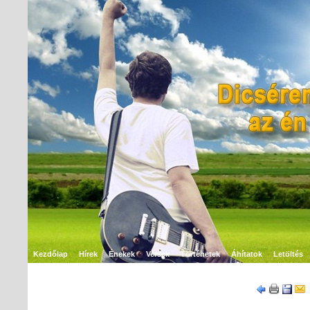
Kezdőlap
Hírek
Énekek
Versek
Történetek
Áhítatok
Letöltés