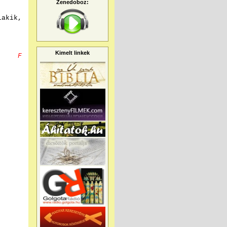
Zenedoboz:
lakik,
Kimelt linkek
F