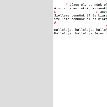
F
Jézus él, bennünk él
A szívünkben lakik, szívünk
C F
Jézu
Szelleme bennünk él és kiár
Szelleme bennünk él és kiár
F 
Halleluja, halleluja, halle
Halleluja, halleluja Jézus 