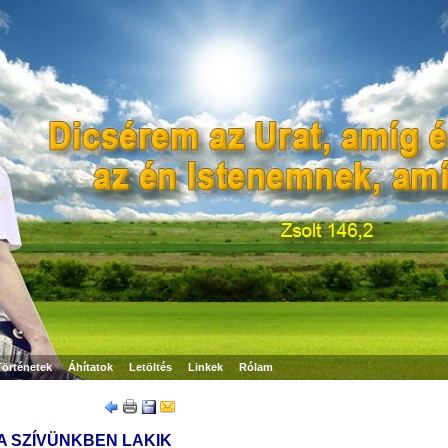
Történetek
Áhítatok
Letöltés
Linkek
Rólam
 A SZÍVÜNKBEN LAKIK