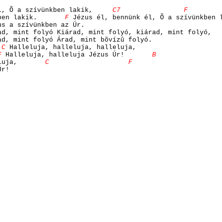
, Õ a szívünkben lakik,
C7 F
ben lakik.
F
Jézus él, bennünk él, Õ a szívünkben 
s a szívünkben az Úr.
ad, mint folyó
Kiárad, mint folyó, kiárad, mint folyó,
ad, mint folyó
Árad, mint bõvízû folyó.
C
Halleluja, halleluja, halleluja,
F
Halleluja, halleluja Jézus Úr!
B 
luja,
C F
Úr!