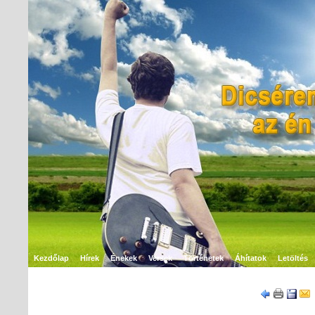
Kezdőlap
Hírek
Énekek
Versek
Történetek
Áhítatok
Letöltés