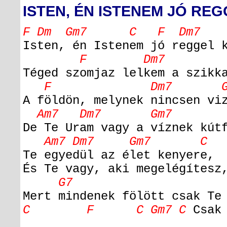
ISTEN, ÉN ISTENEM JÓ RE
F Dm Gm7 C F Dm7 G
Isten, én Istenem jó reggel 
F Dm7 
Téged szomjaz lelkem a szikk
F Dm7 Gm7
A földön, melynek nincsen vi
Am7 Dm7 Gm7
De Te Uram vagy a víznek kú
Am7 Dm7 Gm7 C
Te egyedül az élet kenyere,
És Te vagy, aki megelégítesz
G7 F C
Mert mindenek fölött csak Te
C F C Gm7 C
Csak 