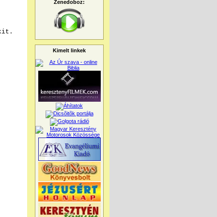
Zenedoboz:
kit.
Kimelt linkek