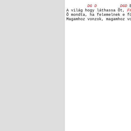
DG D DGD
E
A világ hogy láthassa Õt,
Õ mondta, ha felemelnek e f
Magamhoz vonzok, magamhoz v