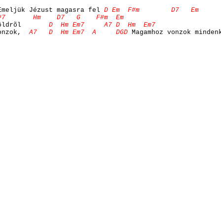
meljük Jézust magasra fel
D Em F#m D7 Em
F#7 Hm D7 G F#m Em
öldrõl
D Hm Em7 A7 D Hm Em7
onzok,
A7 D Hm Em7 A DGD
Magamhoz vonzok minden