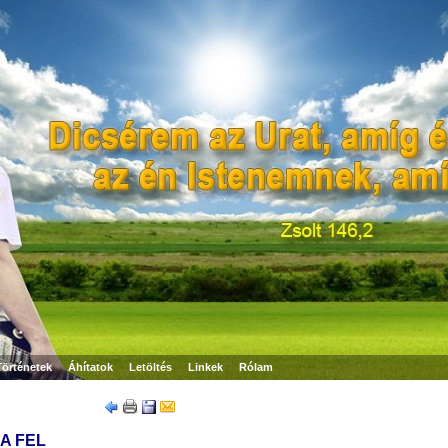
Történetek
Áhítatok
Letöltés
Linkek
Rólam
A FEL