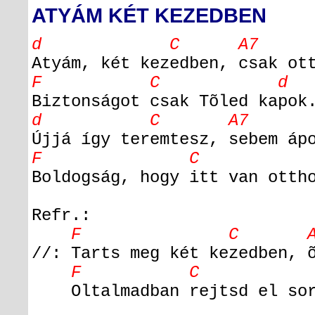
ATYÁM KÉT KEZEDBEN
d C A7
Atyám, két kezedben, csak ot
F C d
Biztonságot csak Tõled kapok
d C A7 
Újjá így teremtesz, sebem áp
F C d C
Boldogság, hogy itt van otth
Refr.:
F C A
//: Tarts meg két kezedben, 
F C d
Oltalmadban rejtsd el sor