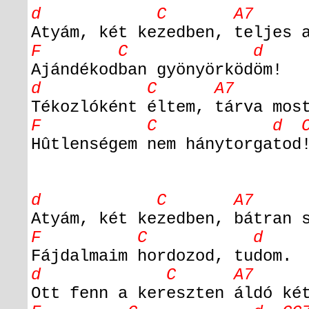
d C A7
Atyám, két kezedben, teljes 
F C d
Ajándékodban gyönyörködöm!
d C A7
Tékozlóként éltem, tárva mos
F C d C
Hûtlenségem nem hánytorgatod
d C A7
Atyám, két kezedben, bátran 
F C d
Fájdalmaim hordozod, tudom.
d C A7
Ott fenn a kereszten áldó ké