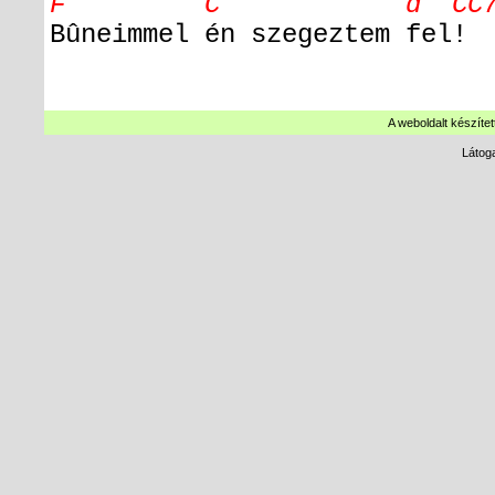
F C d C
Bûneimmel én szegeztem fel!
A weboldalt készítet
Látog