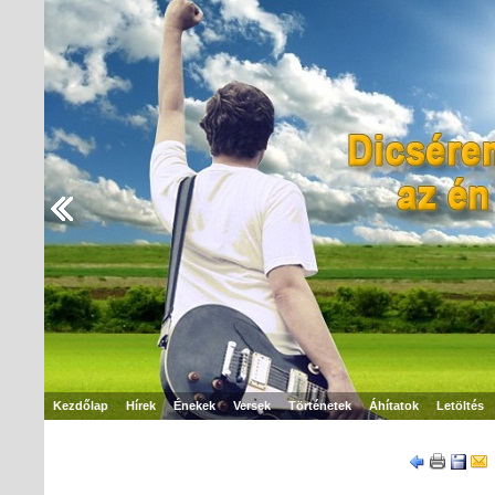
Kezdőlap
Hírek
Énekek
Versek
Történetek
Áhítatok
Letöltés