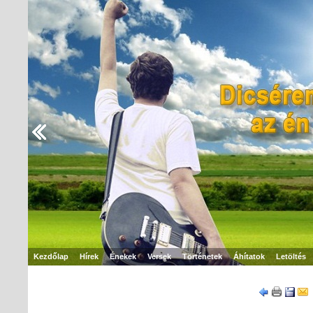
Kezdőlap
Hírek
Énekek
Versek
Történetek
Áhítatok
Letöltés