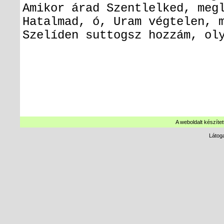
Amikor árad Szentlelked, meg
Hatalmad, ó, Uram végtelen, 
Szelíden suttogsz hozzám, ol
A weboldalt készítet
Látog