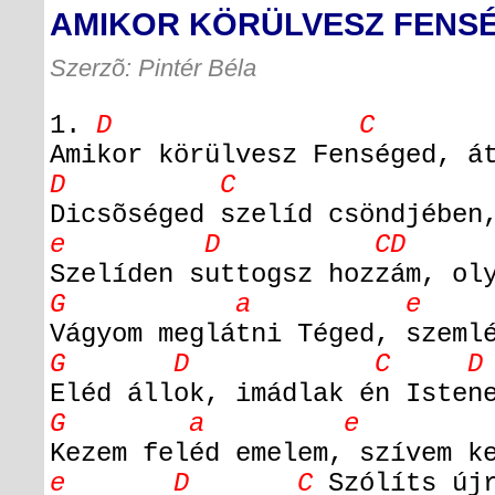
AMIKOR KÖRÜLVESZ FENS
Szerzõ: Pintér Béla
1.
D C
Amikor körülvesz Fenséged, á
D C e
Dicsõséged szelíd csöndjében
e D CD
Szelíden suttogsz hozzám, ol
G a e
Vágyom meglátni Téged, szeml
G D C D
Eléd állok, imádlak én Isten
G a e 
Kezem feléd emelem, szívem k
e D C
Szólíts új