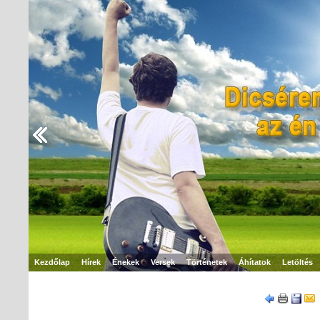
Kezdőlap
Hírek
Énekek
Versek
Történetek
Áhítatok
Letöltés