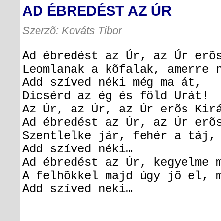
AD ÉBREDÉST AZ ÚR
Szerzõ: Kováts Tibor
Ad ébredést az Úr, az Úr erõ
Leomlanak a kõfalak, amerre 
Add szíved néki még ma át,
Dicsérd az ég és föld Urát!
Az Úr, az Úr, az Úr erõs Kir
Ad ébredést az Úr, az Úr erõ
Szentlelke jár, fehér a táj,
Add szíved néki…
Ad ébredést az Úr, kegyelme 
A felhõkkel majd úgy jõ el, 
Add szíved neki…