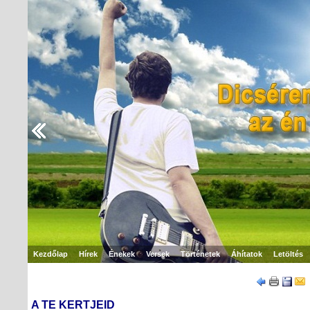
Kezdőlap
Hírek
Énekek
Versek
Történetek
Áhítatok
Letöltés
A TE KERTJEID