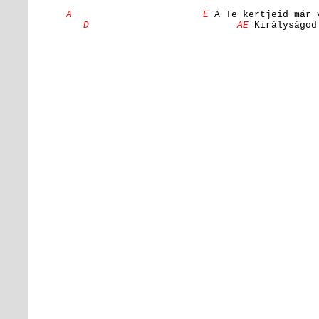
A E
A Te kertjeid már 
D AE
Királyságod 