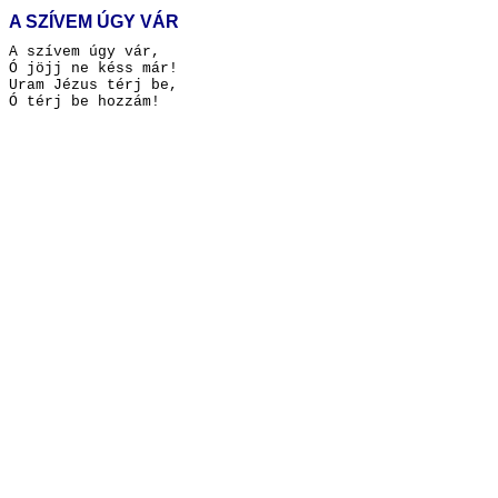
A SZÍVEM ÚGY VÁR
A szívem úgy vár,
Ó jöjj ne késs már!
Uram Jézus térj be,
Ó térj be hozzám!