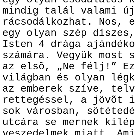
mindig talál valami új
rácsodálkozhat. Nos, e
egy olyan szép díszes,
Isten 4 drága ajándéko
számára. Vegyük most s
az elsõ, „Ne félj!” Ez
világban és olyan légk
az emberek szíve, telv
rettegéssel, a jövõt i
sok városban, sötétedé
utcára se mernek kilép
veszedelmek miatt. Ami