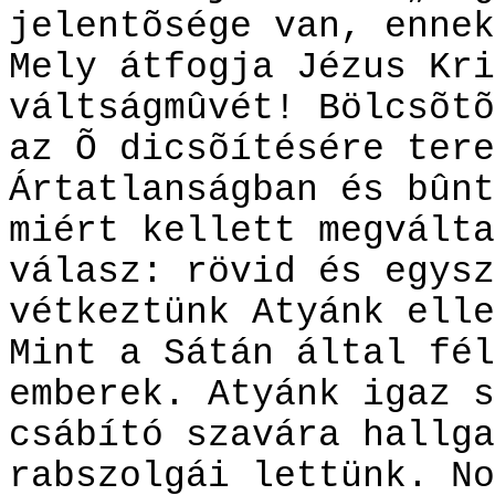
jelentõsége van, ennek
Mely átfogja Jézus Kri
váltságmûvét! Bölcsõtõ
az Õ dicsõítésére tere
Ártatlanságban és bûnt
miért kellett megválta
válasz: rövid és egysz
vétkeztünk Atyánk elle
Mint a Sátán által fél
emberek. Atyánk igaz s
csábító szavára hallga
rabszolgái lettünk. No