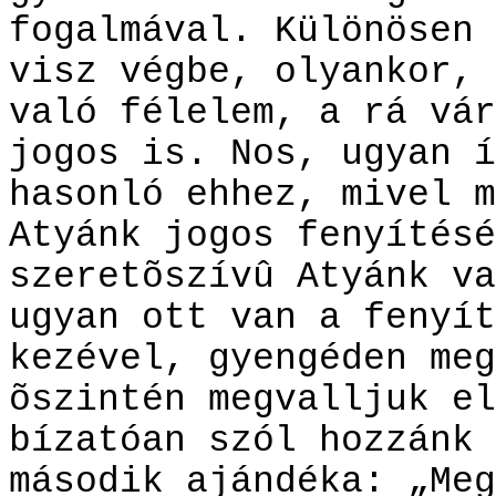
fogalmával. Különösen 
visz végbe, olyankor, 
való félelem, a rá vár
jogos is. Nos, ugyan í
hasonló ehhez, mivel m
Atyánk jogos fenyítésé
szeretõszívû Atyánk va
ugyan ott van a fenyít
kezével, gyengéden meg
õszintén megvalljuk el
bízatóan szól hozzánk 
második ajándéka: „Meg