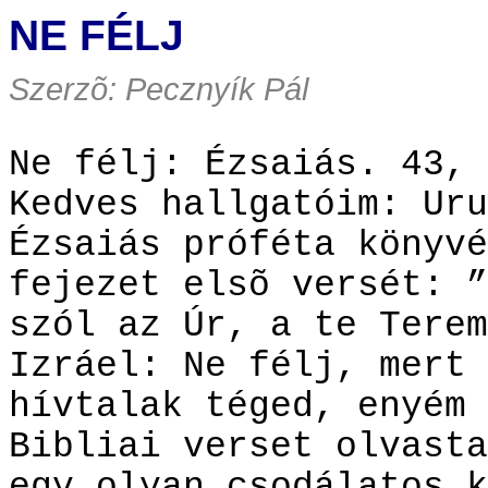
NE FÉLJ
Szerzõ: Pecznyík Pál
Ne félj: Ézsaiás. 43, 
Kedves hallgatóim: Uru
Ézsaiás próféta könyvé
fejezet elsõ versét: ”
szól az Úr, a te Terem
Izráel: Ne félj, mert 
hívtalak téged, enyém 
Bibliai verset olvasta
egy olyan csodálatos k