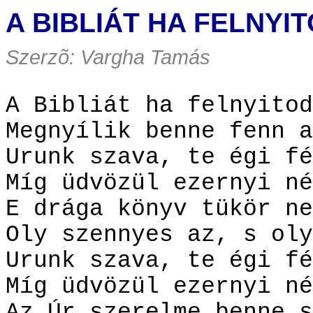
A BIBLIÁT HA FELNYI
Szerzõ: Vargha Tamás
A Bibliát ha felnyitod
Megnyílik benne fenn a
Urunk szava, te égi fé
Míg üdvözül ezernyi né
E drága könyv tükör ne
Oly szennyes az, s oly
Urunk szava, te égi fé
Míg üdvözül ezernyi né
Az Úr szerelme benne s